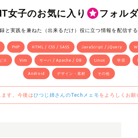
IT女子のお気に入り
フォル
録と実践を兼ねた（出来るだけ）役に立つ情報を配信す
PHP
HTML / CSS / SASS
JavaScript / jQuery
W
ビス
Vim
サーバ / Apache / DB
Linux
学習
Android
デザイン・素材
その他
します。今後は
ひつじ姉さんのTechメェモ
をよろしくお願