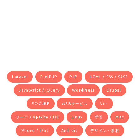
Laravel
FuelPHP
PHP
HTML / CSS / SASS
JavaScript / jQuery
WordPress
Drupal
EC-CUBE
WEBサービス
Vim
サーバ / Apache / DB
Linux
学習
Mac
iPhone / iPad
Android
デザイン・素材