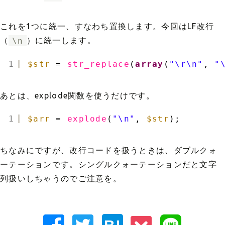
これを1つに統一、すなわち置換します。今回はLF改行
（
\n
）に統一します。
1
$str
= 
str_replace
(
array
(
"\r\n"
, 
"
あとは、explode関数を使うだけです。
1
$arr
= 
explode
(
"\n"
, 
$str
);
ちなみにですが、改行コードを扱うときは、ダブルクォ
ーテーションです。シングルクォーテーションだと文字
列扱いしちゃうのでご注意を。