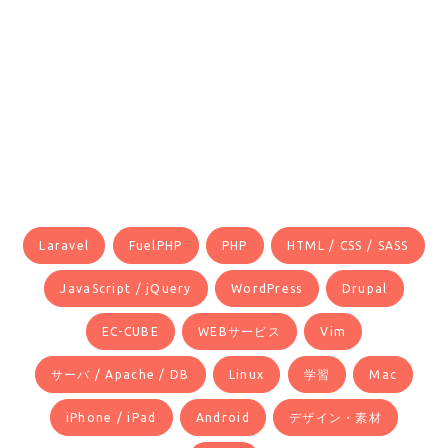
Laravel
FuelPHP
PHP
HTML / CSS / SASS
JavaScript / jQuery
WordPress
Drupal
EC-CUBE
WEBサービス
Vim
サーバ / Apache / DB
Linux
学習
Mac
iPhone / iPad
Android
デザイン・素材