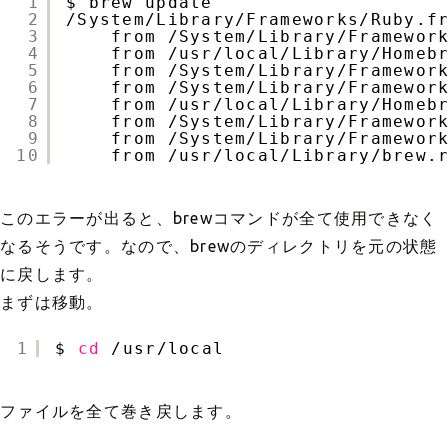
1
$ brew update
2
/System/Library/Frameworks/Ruby
.f
3
from 
/System/Library/Framewor
4
from 
/usr/local/Library/Homeb
5
from 
/System/Library/Framewor
6
from 
/System/Library/Framewor
7
from 
/usr/local/Library/Homeb
8
from 
/System/Library/Framewor
9
from 
/System/Library/Framewor
10
from 
/usr/local/Library/brew
.
このエラーが出ると、brewコマンドが全て使用できなく
なるそうです。なので、brewのディレクトリを元の状態
に戻します。
まずは移動。
1
$ 
cd
/usr/local
ファイルを全て巻き戻します。