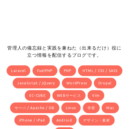
管理人の備忘録と実践を兼ねた（出来るだけ）役に
立つ情報を配信するブログです。
Laravel
FuelPHP
PHP
HTML / CSS / SASS
JavaScript / jQuery
WordPress
Drupal
EC-CUBE
WEBサービス
Vim
サーバ / Apache / DB
Linux
学習
Mac
iPhone / iPad
Android
デザイン・素材