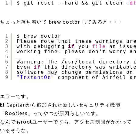
1
$ git reset --hard && git clean -
d
ちょっと落ち着いて brew doctor してみると・・・
1
$ brew doctor
2
Please note that these warnings ar
3
with debugging 
if
you 
file
an issu
4
working fine: please don't worry a
5
6
Warning: The 
/usr/local
directory 
7
Even 
if
this directory was writabl
8
software may change permissions on
9
"InstantOn"
component of Airfoil a
エラーです。
EI Capitanから追加された新しいセキュリティ機能
「Rootless」ってやつが原因らしいです。
なんでもrootユーザーですら、アクセス制限がかかって
いるそうな。