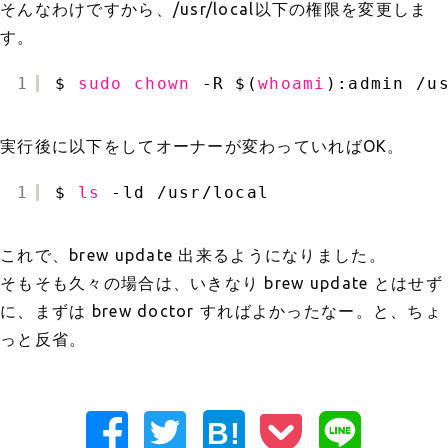
そんなわけですから、/usr/local以下の権限を変更しま
す。
1
$ 
sudo
chown
-R $(
whoami
):admin 
/u
実行後に以下をしてオーナーが変わっていればOK。
1
$ 
ls
-ld 
/usr/local
これで、brew update 出来るようになりました。
そもそも久々の場合は、いきなり brew update とはせず
に、まずは brew doctor すればよかったなー。と、ちょ
っと反省。
B!