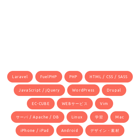
Laravel
FuelPHP
PHP
HTML / CSS / SASS
JavaScript / jQuery
WordPress
Drupal
EC-CUBE
WEBサービス
Vim
サーバ / Apache / DB
Linux
学習
Mac
iPhone / iPad
Android
デザイン・素材