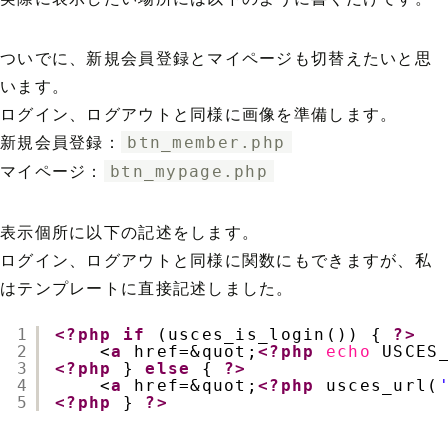
ついでに、新規会員登録とマイページも切替えたいと思
います。
ログイン、ログアウトと同様に画像を準備します。
新規会員登録：
btn_member.php
マイページ：
btn_mypage.php
表示個所に以下の記述をします。
ログイン、ログアウトと同様に関数にもできますが、私
はテンプレートに直接記述しました。
1
<?php
if
(usces_is_login()) { 
?>
2
<
a
href=&quot;
<?php
echo
USCES
3
<?php
} 
else
{ 
?>
4
<
a
href=&quot;
<?php
usces_url(
5
<?php
} 
?>