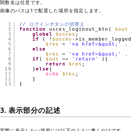
関数名は任意です。
画像のパスは1で配置した場所を指定します。
1
// ログインボタンの切替え
2
function
usces_loginout_btn( 
$out
3
global
$usces
;
4
if
( !
$usces
->is_member_logge
5
$res
= 
'<a href=&quot;'
.
6
else
7
$res
= 
'<a href=&quot;'
.
8
if
( 
$out
== 
'return'
){
9
return
$res
;
10
}
else
{
11
echo
$res
;
12
}
13
}
3. 表示部分の記述
実際に表示したい場所には以下のように書くだけです。