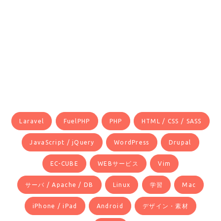
Laravel
FuelPHP
PHP
HTML / CSS / SASS
JavaScript / jQuery
WordPress
Drupal
EC-CUBE
WEBサービス
Vim
サーバ / Apache / DB
Linux
学習
Mac
iPhone / iPad
Android
デザイン・素材