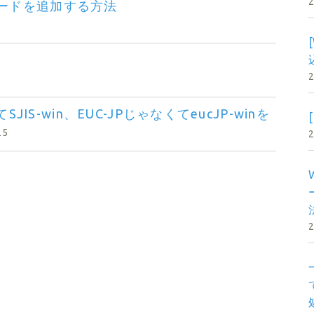
トコードを追加する方法
IS-win、EUC-JPじゃなくてeucJP-winを
25