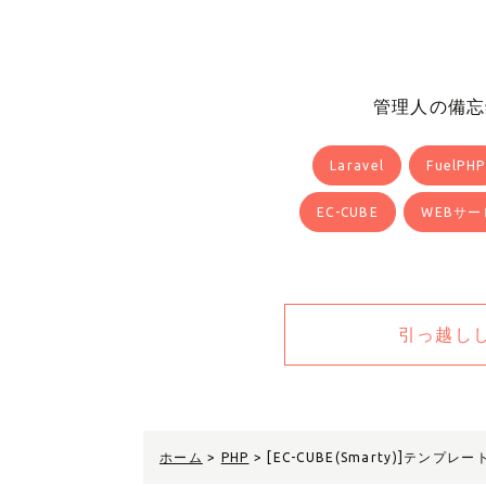
管理人の備忘
Laravel
FuelPHP
EC-CUBE
WEBサー
引っ越し
ホーム
>
PHP
>
[EC-CUBE(Smarty)]テンプレ