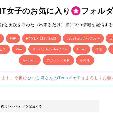
IT女子のお気に入り
フォル
録と実践を兼ねた（出来るだけ）役に立つ情報を配信す
PHP
HTML / CSS / SASS
JavaScript / jQuery
W
ビス
Vim
サーバ / Apache / DB
Linux
学習
Android
デザイン・素材
その他
します。今後は
ひつじ姉さんのTechメェモ
をよろしくお願
ート内にJavaScriptを記述する