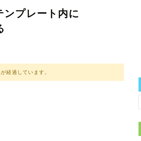
ty)]テンプレート内に
る
上が経過しています。