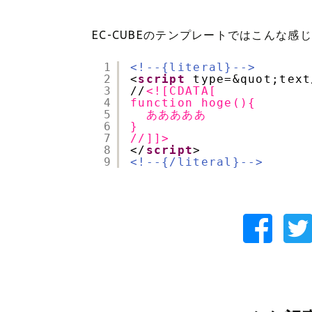
EC-CUBEのテンプレートではこんな感
1
<!--{literal}-->
2
<
script
type=&quot;text
3
//
<![CDATA[
4
function hoge(){
5
あああああ
6
}
7
//]]>
8
</
script
>
9
<!--{/literal}-->