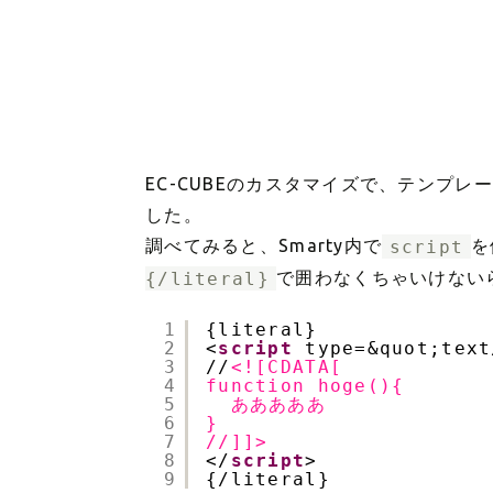
EC-CUBEのカスタマイズで、テンプレー
した。
調べてみると、Smarty内で
script
を
{/literal}
で囲わなくちゃいけない
1
{literal}
2
<
script
type=&quot;text
3
//
<![CDATA[
4
function hoge(){
5
あああああ
6
}
7
//]]>
8
</
script
>
9
{/literal}