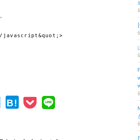
じ。
/javascript&quot;>
B!