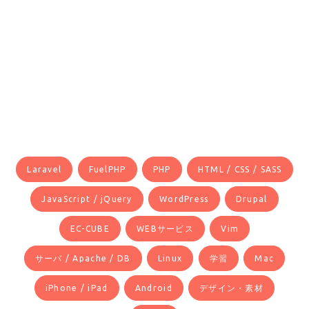
Laravel
FuelPHP
PHP
HTML / CSS / SASS
JavaScript / jQuery
WordPress
Drupal
EC-CUBE
WEBサービス
Vim
サーバ / Apache / DB
Linux
学習
Mac
iPhone / iPad
Android
デザイン・素材