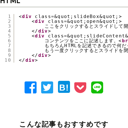
HTML
1
<
div
class=&quot;slideBox&quot;>
2
<
div
class=&quot;open&quot;>
3
ここをクリックするとスライドして
4
</
div
>
5
<
div
class=&quot;slideContent
6
コンテンツをここに記述します。<
b
7
もちろんHTMLを記述できるので何
8
もう一度クリックするとスライドを
9
</
div
>
10
</
div
>
B!
こんな記事もおすすめです