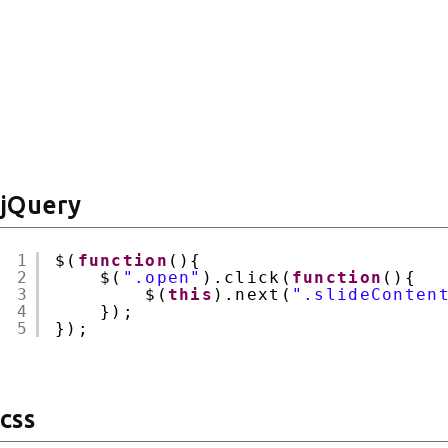
jQuery
1
$(
function
(){
2
$(
".open"
).click(
function
(){
3
$(
this
).next(
".slideConten
4
});
5
});
css