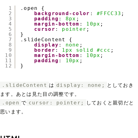
1
.open {
2
background-color
: 
#FFCC33
;
3
padding
: 
8px
;
4
margin-bottom
: 
10px
;
5
cursor
: 
pointer
;
6
}
7
.slideContent {
8
display
: 
none
;
9
border
: 
1px
solid
#ccc
;
10
margin-bottom
: 
10px
;
11
padding
: 
10px
;
12
}
.slideContent
は
display: none;
としておき
ます。あとは見た目の調整です。
.open
で
cursor: pointer;
しておくと親切だと
思います。