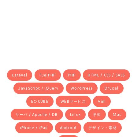
Laravel
FuelPHP
PHP
HTML / CSS / SASS
JavaScript / jQuery
WordPress
Drupal
EC-CUBE
WEBサービス
Vim
サーバ / Apache / DB
Linux
学習
Mac
iPhone / iPad
Android
デザイン・素材