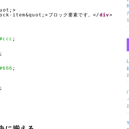
uot;>
block-item&quot;>ブロック要素です。</
div
>
#ccc
;
;
#666
;
;
央に揃える