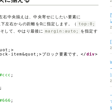
左右中央揃えは、中央寄せにしたい要素に
上下左右からの距離を0に指定します。（
top:0;
）そして、やはり最後に
margin:auto;
を指定す
uot;>
block-item&quot;>ブロック要素です。</
div
>
#ccc
;
;
#666
;