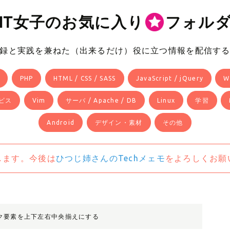
IT女子のお気に入り
フォル
録と実践を兼ねた（出来るだけ）役に立つ情報を配信す
PHP
HTML / CSS / SASS
JavaScript / jQuery
W
ビス
Vim
サーバ / Apache / DB
Linux
学習
Android
デザイン・素材
その他
します。今後は
ひつじ姉さんのTechメェモ
をよろしくお願
ック要素を上下左右中央揃えにする