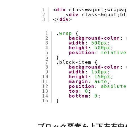
1
<
div
class=&quot;wrap&q
2
<
div
class=&quot;
3
</
div
>
1
.
wrap
{
2
background-color
: 
3
width
: 
500px
;
4
height
: 
500px
;
5
position
: 
relative
6
}
7
.block-item {
8
background-color
: 
9
width
: 
150px
;
10
height
: 
150px
;
11
margin
: 
auto
;
12
position
: 
absolute
13
top
: 
0
;
14
bottom
: 
0
;
15
}
ブロック要素を上下左右中