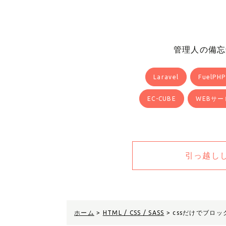
管理人の備忘
Laravel
FuelPHP
EC-CUBE
WEBサー
引っ越し
ホーム
>
HTML / CSS / SASS
>
cssだけでブロ