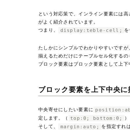
という対応策で、インライン要素には高
がよく紹介されています。
つまり、
display:teble-cell;
を
たしかにシンプルでわかりやすいですが
揃えるためだけにテーブルセル化するの
ブロック要素はブロック要素として上下
ブロック要素を上下中央に
中央寄せにしたい要素に
position:a
定します。（
top:0; bottom:0;
）
そして、
margin:auto;
を指定すれ