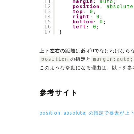
11
margin
: 
auto
;
12
position
: 
absolute
13
top
: 
0
;
14
right
: 
0
;
15
bottom
: 
0
;
16
left
: 
0
;
17
}
上下左右の距離は必ず0でなければなら
position
の指定と
margin:auto;
このような挙動になる理由は、以下を参
参考サイト
position: absolute; の指定で