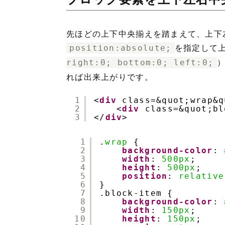
先ほどの上下中央揃えを踏まえて、上下
position:absolute;
を指定して
right:0; bottom:0; left:0;
れば出来上がりです。
1
<
div
class=&quot;wrap&q
2
<
div
class=&quot;
3
</
div
>
1
.
wrap
{
2
background-color
: 
3
width
: 
500px
;
4
height
: 
500px
;
5
position
: 
relative
6
}
7
.block-item {
8
background-color
: 
9
width
: 
150px
;
10
height
: 
150px
;