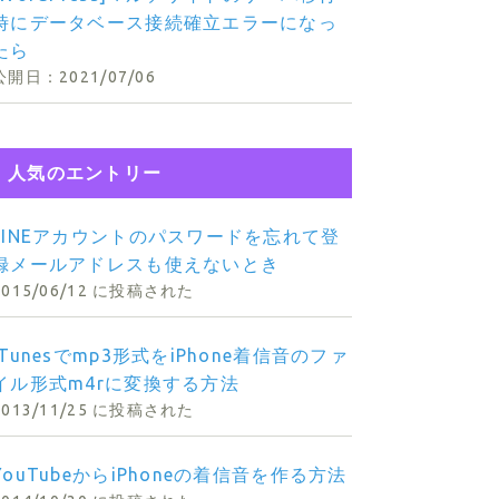
時にデータベース接続確立エラーになっ
たら
2021/07/06
人気のエントリー
LINEアカウントのパスワードを忘れて登
録メールアドレスも使えないとき
2015/06/12 に投稿された
iTunesでmp3形式をiPhone着信音のファ
rrDisp[
'order_zip02'
];
イル形式m4rに変換する方法
his
->arrDisp[
'order_addr01'
];
2013/11/25 に投稿された
; 
//購入者住所2
[
'order_name02'
].
'　様'
;
YouTubeからiPhoneの着信音を作る方法