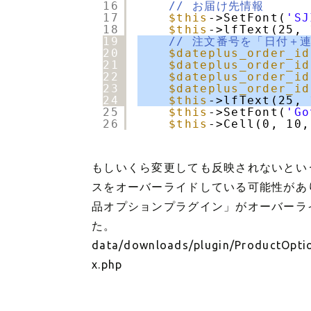
16
// お届け先情報
17
$this
->SetFont(
'SJ
18
$this
->lfText(25, 
19
// 注文番号を「日付＋
20
$dateplus_order_id
21
$dateplus_order_id
22
$dateplus_order_id
23
$dateplus_order_id
24
$this
->lfText(25, 
25
$this
->SetFont(
'Go
26
$this
->Cell(0, 10,
もしいくら変更しても反映されないという
スをオーバーライドしている可能性があ
品オプションプラグイン」がオーバーラ
た。
data/downloads/plugin/ProductOpti
x.php