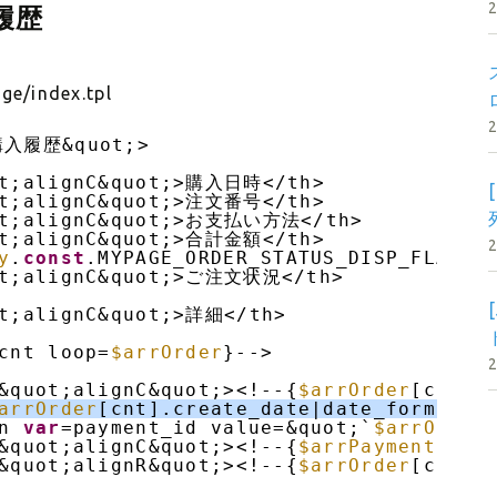
履歴
ge/index.tpl
;購入履歴&quot;>
ot;alignC&quot;>購入日時</th>
ot;alignC&quot;>注文番号</th>
ot;alignC&quot;>お支払い方法</th>
ot;alignC&quot;>合計金額</th>
y
.
const
.MYPAGE_ORDER_STATUS_DISP_FLAG }
ot;alignC&quot;>ご注文状況</th>
ot;alignC&quot;>詳細</th>
cnt loop=
$arrOrder
}-->
&quot;alignC&quot;><!--{
$arrOrder
[cnt].
arrOrder
[cnt].create_date|date_format:&
n 
var
=payment_id value=&quot;`
$arrOrder
&quot;alignC&quot;><!--{
$arrPayment
[
$pa
&quot;alignR&quot;><!--{
$arrOrder
[cnt].