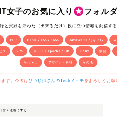
IT女子のお気に入り
フォル
録と実践を兼ねた（出来るだけ）役に立つ情報を配信す
PHP
HTML / CSS / SASS
JavaScript / jQuery
W
ビス
Vim
サーバ / Apache / DB
Linux
学習
Android
デザイン・素材
その他
します。今後は
ひつじ姉さんのTechメェモ
をよろしくお願
番号を日付＋連番にする