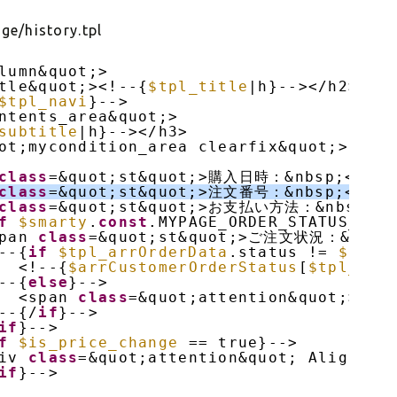
e/history.tpl
lumn&quot;>
tle&quot;><!--{
$tpl_title
|h}--></h2>
$tpl_navi
}-->
ntents_area&quot;>
subtitle
|h}--></h3>
ot;mycondition_area clearfix&quot;>
class
=&quot;st&quot;>購入日時：&nbsp;</spa
class
=&quot;st&quot;>注文番号：&nbsp;</spa
class
=&quot;st&quot;>お支払い方法：&nbsp;</
f
$smarty
.
const
.MYPAGE_ORDER_STATUS_DIS
pan 
class
=&quot;st&quot;>ご注文状況：&nbsp;
--{
if
$tpl_arrOrderData
.status != 
$smar
<!--{
$arrCustomerOrderStatus
[
$tpl_arr
--{
else
}-->
<span 
class
=&quot;attention&quot;><!-
--{/
if
}-->
if
}-->
f
$is_price_change
== true}-->
iv 
class
=&quot;attention&quot; Ali
if
}-->