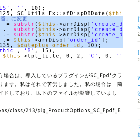
IS'
, 
''
, 10);
125, SC_Utils_Ex::sfDispDBDate(
$this
->a
連番」に変更
= 
substr
(
$this
->arrDisp[
'create_date'
.= 
substr
(
$this
->arrDisp[
'create_date'
.= 
substr
(
$this
->arrDisp[
'create_date'
.= 
$this
->arrDisp[
'order_id'
];
135, 
$dateplus_order_id
, 10);
thic'
, 
'B'
, 15);
 
$this
->tpl_title, 0, 2, 
'C'
, 0, 
''
);  
場合は、導入しているプラグインがSC_Fpdfクラ
ります。私はそれで苦労しました。私の場合は「商
イドしており、以下のファイルが影響していまし
ons/class/213/plg_ProductOptions_SC_Fpdf_E