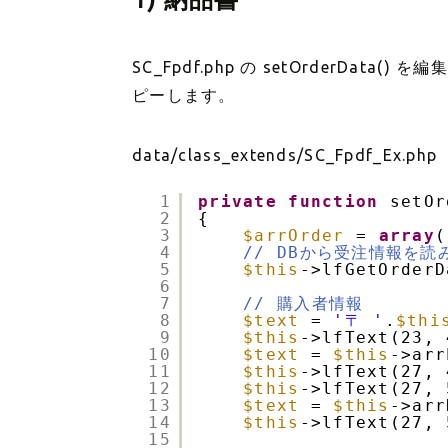
SC_Fpdf.php の setOrderDa
ピーします。
data/class_extends/SC_Fpdf_Ex.php
1
private
function
setOr
2
{
3
$arrOrder
= 
array
(
4
// DBから受注情報を読
5
$this
->lfGetOrderD
6
7
// 購入者情報
8
$text
= 
'〒 '
.
$thi
9
$this
->lfText(23, 
10
$text
= 
$this
->arr
11
$this
->lfText(27, 
12
$this
->lfText(27, 
13
$text
= 
$this
->arr
14
$this
->lfText(27, 
15