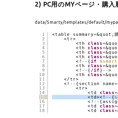
2) PC用のMYページ・購入
data/Smarty/templates/default/mypa
1
<table summary=&quot
2
<tr>
3
<th 
class
=&qu
4
<th 
class
=&qu
5
<th 
class
=&qu
6
<th 
class
=&qu
7
<!--{
if
$smart
8
<th 
class
=&qu
9
<!--{/
if
}-->
10
<th 
class
=&qu
11
</tr>
12
<!--{section name=
13
<tr>
14
<td 
class
=
15
<td><!--{
$
16
<!--{assig
17
<td 
class
=
18
<td 
class
=