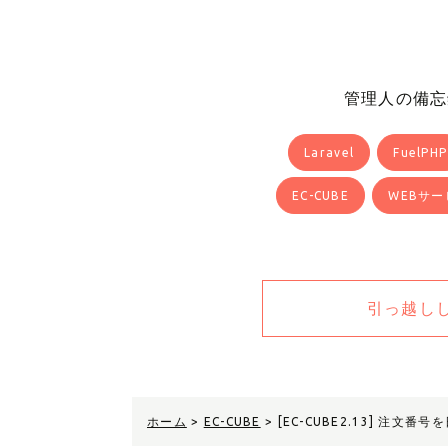
管理人の備忘
Laravel
FuelPHP
EC-CUBE
WEBサー
引っ越し
ホーム
>
EC-CUBE
>
[EC-CUBE2.13] 注文