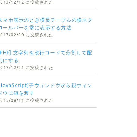
2013/12/12 に投稿された
スマホ表示のとき横長テーブルの横スク
ロールバーを常に表示する方法
2017/02/20 に投稿された
[PHP] 文字列を改行コードで分割して配
列にする
2017/12/21 に投稿された
-->
[JavaScript]子ウィンドウから親ウィン
ドウに値を渡す
2015/08/11 に投稿された
create_date|sfDispDBDate}--></td>
quot;%y%m%d&quot;}--><!--{
$arrOrder
[cnt]
[cnt].payment_id`&quot;}-->
yment_id
]|h}--></td>
payment_total|number_format}-->円</td>