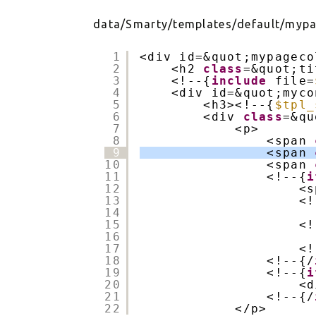
data/Smarty/templates/default/mypag
1
<div id=&quot;mypageco
2
<h2 
class
=&quot;ti
3
<!--{
include
file=
4
<div id=&quot;myco
5
<h3><!--{
$tpl_
6
<div 
class
=&qu
7
<p>
8
<span 
9
<span 
10
<span 
11
<!--{
i
12
<s
13
<!
14
15
<!
16
17
<!
18
<!--{/
19
<!--{
i
20
<d
21
<!--{/
22
</p>