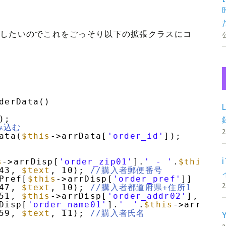
ta() を編集したいのでこれをごっそり以下の拡張クラスにコ
derData()
);
み込む
ata(
$this
->arrData[
'order_id'
]);
s
->arrDisp[
'order_zip01'
].
' - '
.
$this
->a
43, 
$text
, 10); 
//購入者郵便番号
Pref[
$this
->arrDisp[
'order_pref'
]] . 
$t
47, 
$text
, 10); 
//購入者都道府県+住所1
51, 
$this
->arrDisp[
'order_addr02'
], 10)
Disp[
'order_name01'
].
'　'
.
$this
->arrDisp
59, 
$text
, 11); 
//購入者氏名