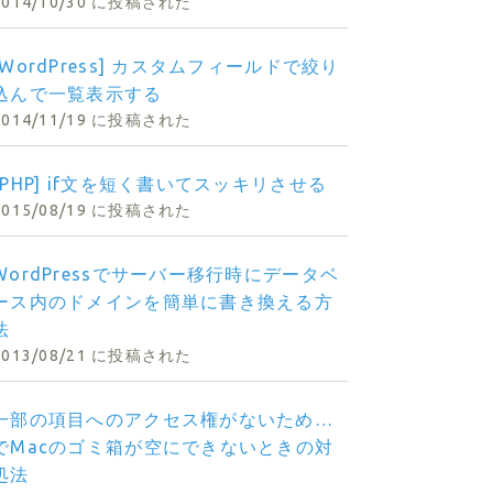
2014/10/30 に投稿された
rrDisp[
'create_date'
]), 10); 
//ご注文日
[WordPress] カスタムフィールドで絞り
],2,2);
込んで一覧表示する
],5,2);
],8,2);
2014/11/19 に投稿された
[PHP] if文を短く書いてスッキリさせる
//文書タイトル（納品書・請求書）
2015/08/19 に投稿された
WordPressでサーバー移行時にデータベ
ース内のドメインを簡単に書き換える方
法
2013/08/21 に投稿された
一部の項目へのアクセス権がないため…
でMacのゴミ箱が空にできないときの対
処法